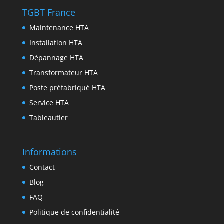
e
o
e
e
n
TGBT France
r
k
r
d
t
Maintenance HTA
I
Installation HTA
n
Dépannage HTA
Transformateur HTA
Poste préfabriqué HTA
Service HTA
Tableautier
Informations
Contact
Blog
FAQ
Politique de confidentialité