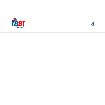
TGBT FRANCE
MAITRE TABLEAUTIER FRANÇAIS
1959
TABLEAUTIER CÂBLAGE – BT HTA