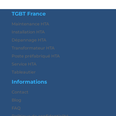
TGBT France
Maintenance HTA
Installation HTA
Dépannage HTA
Transformateur HTA
Poste préfabriqué HTA
Service HTA
Tableautier
Informations
Contact
Blog
FAQ