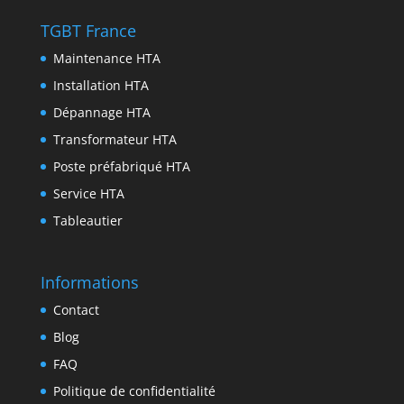
e
o
e
e
n
TGBT France
r
k
r
d
t
Maintenance HTA
I
Installation HTA
n
Dépannage HTA
Transformateur HTA
Poste préfabriqué HTA
Service HTA
Tableautier
Informations
Contact
Blog
FAQ
Politique de confidentialité