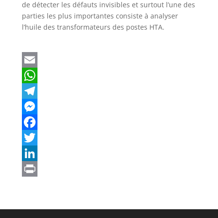
de détecter les défauts invisibles et surtout l’une des
parties les plus importantes consiste à analyser
l’huile des transformateurs des postes HTA.
E
m
W
a
h
T
i
a
e
M
l
t
l
e
F
s
e
s
a
T
A
g
s
c
w
L
p
r
e
e
i
i
P
p
a
n
b
t
n
r
m
g
o
t
k
i