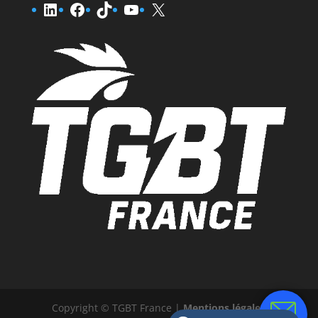
LinkedIn
Facebook
TikTok
YouTube
X
Copyright © TGBT France |
Mentions légales