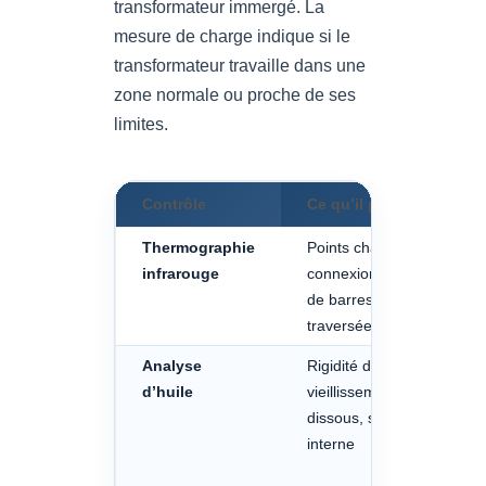
transformateur immergé. La
mesure de charge indique si le
transformateur travaille dans une
zone normale ou proche de ses
limites.
Contrôle
Ce qu’il permet de voir
Thermographie
Points chauds sur
infrarouge
connexions, câbles, jeux
de barres, départs,
traversées et TGBT
Analyse
Rigidité diélectrique, eau,
d’huile
vieillissement, gaz
dissous, signes de défaut
interne