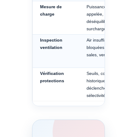
Mesure de
Puissance réellement
charge
appelée, pics,
déséquilibre de phases,
surcharge
Inspection
Air insuffisant, grilles
ventilation
bloquées, radiateurs
sales, ventilateur HS
Vérification
Seuils, cohérence,
protections
historique des
déclenchements,
sélectivité