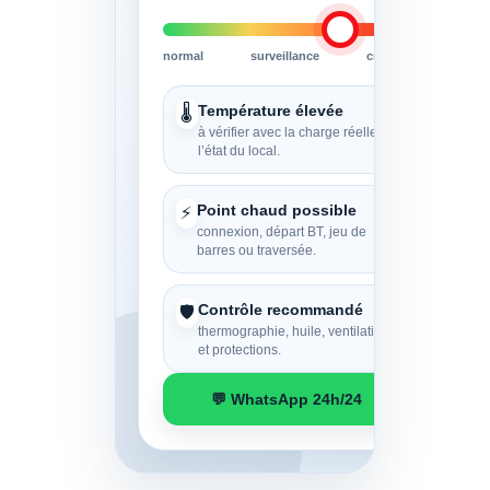
normal
surveillance
critique
Température élevée
🌡️
à vérifier avec la charge réelle et
l’état du local.
Point chaud possible
⚡
connexion, départ BT, jeu de
barres ou traversée.
Contrôle recommandé
🛡️
thermographie, huile, ventilation
et protections.
💬 WhatsApp 24h/24