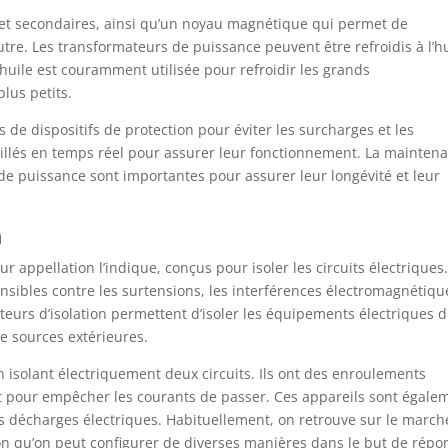
s et secondaires, ainsi qu’un noyau magnétique qui permet de
’autre. Les transformateurs de puissance peuvent être refroidis à l’h
. L’huile est couramment utilisée pour refroidir les grands
plus petits.
de dispositifs de protection pour éviter les surcharges et les
veillés en temps réel pour assurer leur fonctionnement. La mainten
 de puissance sont importantes pour assurer leur longévité et leur
n
 appellation l’indique, conçus pour isoler les circuits électriques. 
nsibles contre les surtensions, les interférences électromagnétiqu
teurs d’isolation permettent d’isoler les équipements électriques 
e sources extérieures.
n isolant électriquement deux circuits. Ils ont des enroulements
t pour empêcher les courants de passer. Ces appareils sont égale
les décharges électriques. Habituellement, on retrouve sur le march
tion qu’on peut configurer de diverses manières dans le but de rép