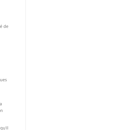
té de
gues
la
on
qu’il