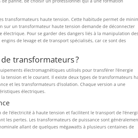
s de panne, de choisir un professionnel qui a une formation
 les transformateurs haute tension. Cette habitude permet de mini
ntion sur un transformateur haute tension demande de déconnecter
ie électrique. Pour se garder des dangers liés à la manipulation de
s engins de levage et de transport spécialisés, car ce sont des
 de transformateurs ?
uipements électromagnétiques utilisés pour transférer l’énergie
t la tension et le courant. Il existe deux types de transformateurs h
ance et les transformateurs d’isolation. Chaque version a une
éristiques électriques.
nce
 de l’électricité à haute tension et facilitent le transport de l’énerg
ant les pertes. Les transformateurs de puissance sont généralemen
e nominale allant de quelques mégawatts à plusieurs centaines de