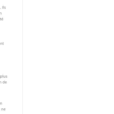
 Ils
un
ité
.
ant
 plus
on de
on
s ne