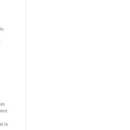
ts
t
des
vent
st la