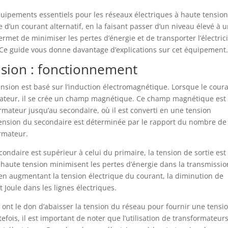
uipements essentiels pour les réseaux électriques à haute tension.
e d’un courant alternatif, en la faisant passer d’un niveau élevé à 
rmet de minimiser les pertes d’énergie et de transporter l’électric
 Ce guide vous donne davantage d’explications sur cet équipement
sion : fonctionnement
sion est basé sur l’induction électromagnétique. Lorsque le cour
rmateur, il se crée un champ magnétique. Ce champ magnétique est
rmateur jusqu’au secondaire, où il est converti en une tension
a tension du secondaire est déterminée par le rapport du nombre de
rmateur.
ondaire est supérieur à celui du primaire, la tension de sortie est
 haute tension minimisent les pertes d’énergie dans la transmissi
t, en augmentant la tension électrique du courant, la diminution de
t Joule dans les lignes électriques.
n ont le don d’abaisser la tension du réseau pour fournir une tensi
ois, il est important de noter que l’utilisation de transformateur