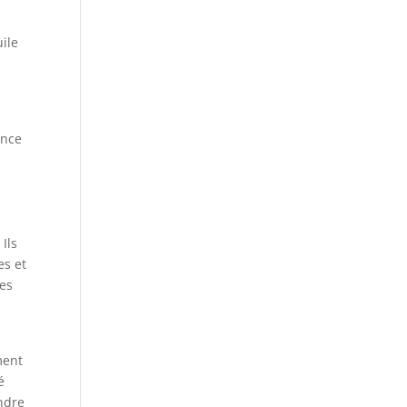
uile
ance
Ils
es et
des
ment
é
ondre