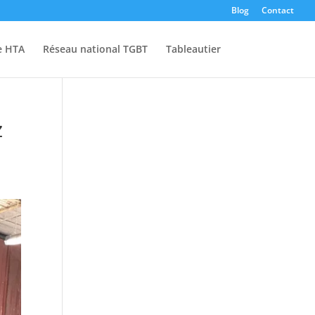
Blog
Contact
e HTA
Réseau national TGBT
Tableautier
z