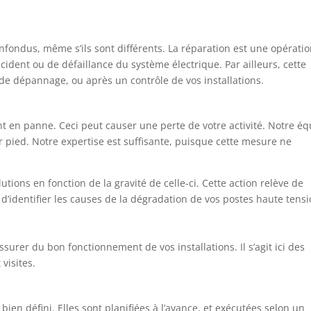
fondus, même s’ils sont différents. La réparation est une opérati
ncident ou de défaillance du système électrique. Par ailleurs, cette
de dépannage, ou après un contrôle de vos installations.
t en panne. Ceci peut causer une perte de votre activité. Notre é
 pied. Notre expertise est suffisante, puisque cette mesure ne
olutions en fonction de la gravité de celle-ci. Cette action relève de
e d’identifier les causes de la dégradation de vos postes haute tensi
ssurer du bon fonctionnement de vos installations. Il s’agit ici des
visites.
en défini. Elles sont planifiées à l’avance, et exécutées selon un