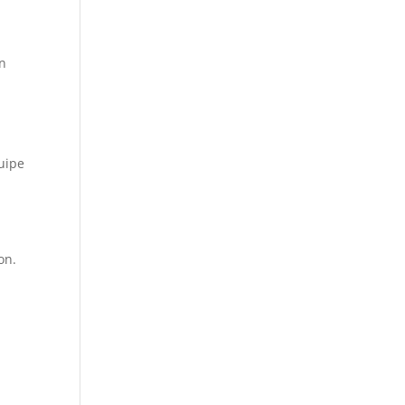
on
quipe
on.