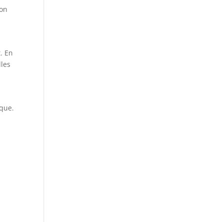
ion
. En
lles
ique.