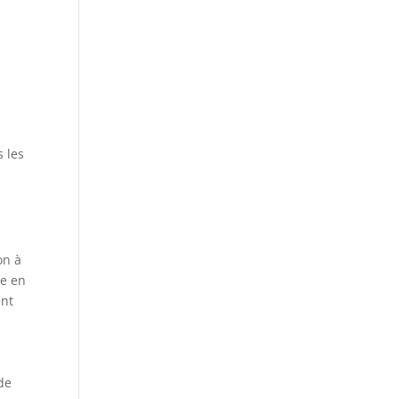
 les
on à
le en
ent
de