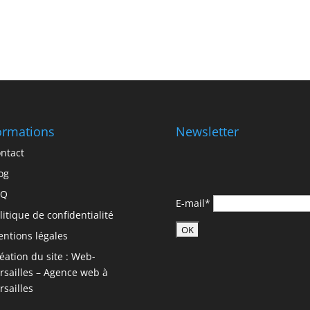
ormations
Newsletter
ntact
og
AQ
E-mail*
litique de confidentialité
ntions légales
éation du site : Web-
rsailles – Agence web à
rsailles