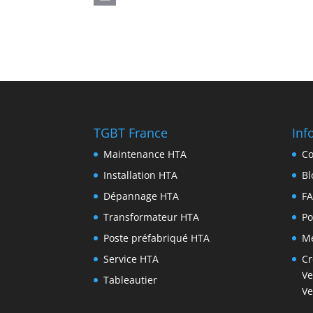
TGBT France
Inf
Maintenance HTA
Co
Installation HTA
Bl
Dépannage HTA
F
Transformateur HTA
Po
Poste préfabriqué HTA
Me
Service HTA
Cr
Ve
Tableautier
Ve