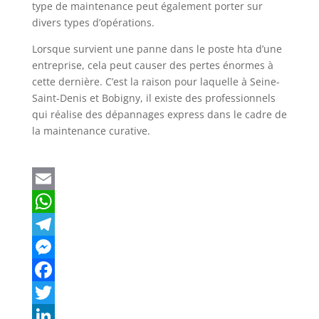
type de maintenance peut également porter sur
divers types d’opérations.
Lorsque survient une panne dans le poste hta d’une
entreprise, cela peut causer des pertes énormes à
cette dernière. C’est la raison pour laquelle à Seine-
Saint-Denis et Bobigny, il existe des professionnels
qui réalise des dépannages express dans le cadre de
la maintenance curative.
E
m
W
a
h
T
i
a
e
M
l
t
l
e
F
s
e
s
a
T