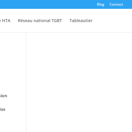
Blog
Contact
e HTA
Réseau national TGBT
Tableautier
sion
lus