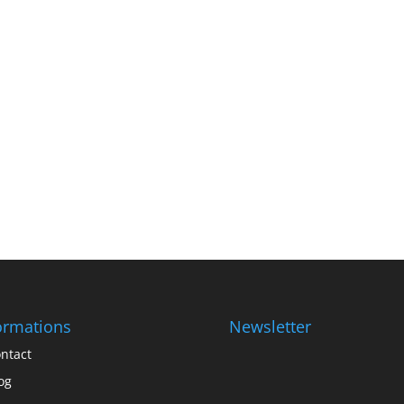
ormations
Newsletter
ntact
og