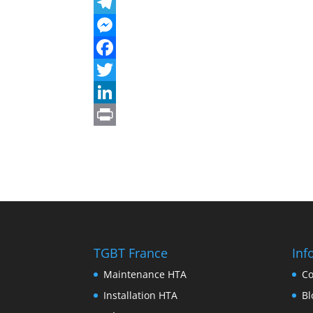
TGBT France
Inf
Maintenance HTA
Co
Installation HTA
Bl