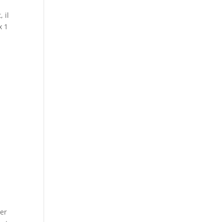
 il
x 1
ier