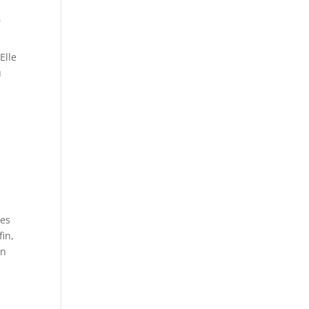
e
Elle
u
nes
fin,
on