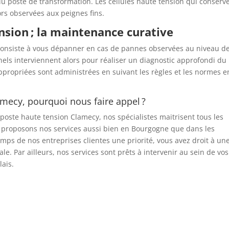
du poste de transformation. Les cellules haute tension qui conserv
ors observées aux peignes fins.
sion ; la maintenance curative
consiste à vous dépanner en cas de pannes observées au niveau d
nels interviennent alors pour réaliser un diagnostic approfondi du
ppropriées sont administrées en suivant les règles et les normes e
mecy, pourquoi nous faire appel ?
oste haute tension Clamecy, nos spécialistes maitrisent tous les
s proposons nos services aussi bien en Bourgogne que dans les
mps de nos entreprises clientes une priorité, vous avez droit à un
e. Par ailleurs, nos services sont prêts à intervenir au sein de vos
lais.