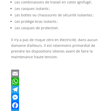
Les combinaisons de travail en coton ignifugé ;
Les casques isolants ;
Les bottes ou chaussures de sécurité isolantes ;
Les protège-bras isolants ;
Les casques de protection.
Il n’y a pas de risque zéro en électricité, dans aucun
domaine d’ailleurs, il est néanmoins primordial de
prendre les dispositions idoines avant de faire la
maintenance haute tension.
E
m
W
a
h
T
i
a
e
M