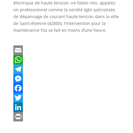
électrique de haute tension, ne faites rien, appelez
un professionnel comme la société tgbt spécialisée
de dépannage de courant haute tension dans la ville
de Saint-étienne (42000), l’intervention pour la
maintenance hta se fait en moins d’une heure.
E
m
W
a
h
T
i
a
e
M
l
t
l
e
F
s
e
s
a
T
A
g
s
c
w
L
p
r
e
e
i
i
P