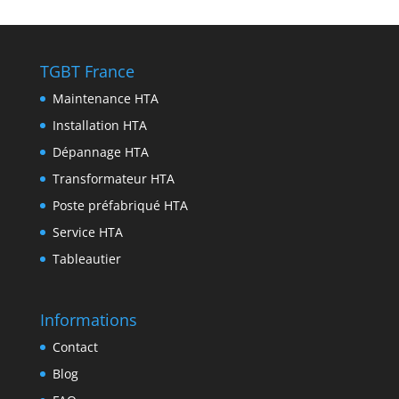
p
a
n
b
t
n
r
m
g
o
t
k
i
e
o
e
e
n
TGBT France
r
k
r
d
t
Maintenance HTA
I
Installation HTA
n
Dépannage HTA
Transformateur HTA
Poste préfabriqué HTA
Service HTA
Tableautier
Informations
Contact
Blog