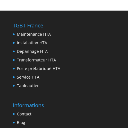
p
a
n
b
t
n
r
m
g
o
t
k
i
e
o
e
e
n
TGBT France
r
k
r
d
t
Maintenance HTA
I
Installation HTA
n
Dépannage HTA
Transformateur HTA
Poste préfabriqué HTA
Service HTA
Tableautier
Informations
Contact
Blog