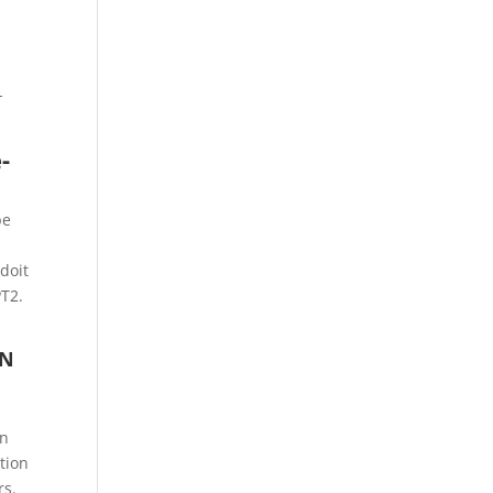
-
-
pe
 doit
PT2.
ON
on
ction
rs.