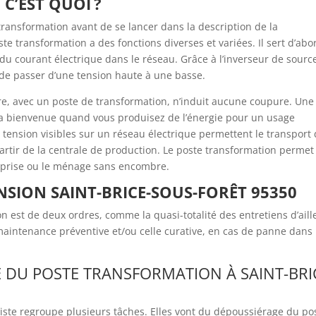
C’EST QUOI ?
 transformation avant de se lancer dans la description de la
e transformation a des fonctions diverses et variées. Il sert d’abo
 du courant électrique dans le réseau. Grâce à l’inverseur de sourc
 de passer d’une tension haute à une basse.
tre, avec un poste de transformation, n’induit aucune coupure. Une
 la bienvenue quand vous produisez de l’énergie pour un usage
 tension visibles sur un réseau électrique permettent le transport
partir de la centrale de production. Le poste transformation permet
reprise ou le ménage sans encombre.
SION SAINT-BRICE-SOUS-FORÊT 95350
est de deux ordres, comme la quasi-totalité des entretiens d’aill
a maintenance préventive et/ou celle curative, en cas de panne dans 
 DU POSTE TRANSFORMATION À SAINT-BRI
ste regroupe plusieurs tâches. Elles vont du dépoussiérage du po