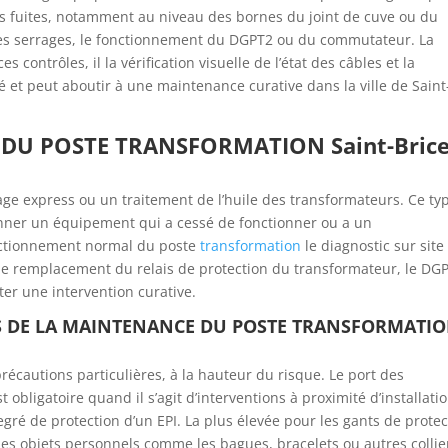
les fuites, notamment au niveau des bornes du joint de cuve ou du
s les serrages, le fonctionnement du DGPT2 ou du commutateur. La
contrôles, il la vérification visuelle de l’état des câbles et la
é et peut aboutir à une maintenance curative dans la ville de Saint
DU POSTE TRANSFORMATION Saint-Brice
e express ou un traitement de l’huile des transformateurs. Ce ty
nner un équipement qui a cessé de fonctionner ou a un
onctionnement normal du poste
transformation
le diagnostic sur site
 le remplacement du relais de protection du transformateur, le DG
er une intervention curative.
S DE LA MAINTENANCE DU POSTE TRANSFORMATI
récautions particulières, à la hauteur du risque. Le port des
 obligatoire quand il s’agit d’interventions à proximité d’installati
degré de protection d’un EPI. La plus élevée pour les gants de prote
 les objets personnels comme les bagues, bracelets ou autres collie