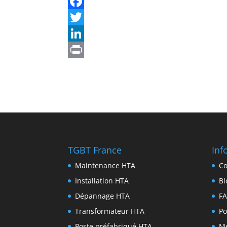
TGBT France
Inf
Maintenance HTA
Co
Installation HTA
Bl
Dépannage HTA
F
Transformateur HTA
Po
Poste préfabriqué HTA
Me