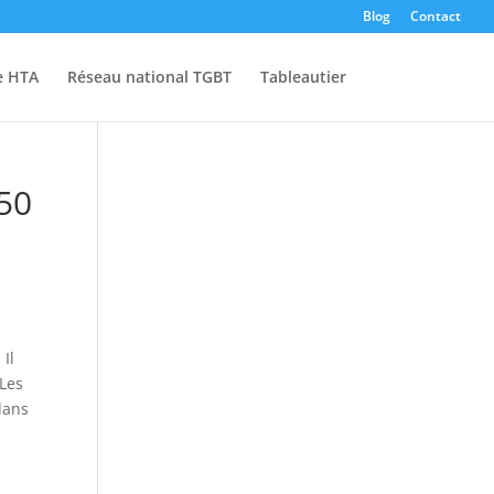
Blog
Contact
e HTA
Réseau national TGBT
Tableautier
350
Il
 Les
dans