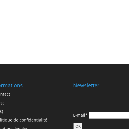
ormations
Newsletter
ntact
og
AQ
E-mail*
litique de confidentialité
ntions légales