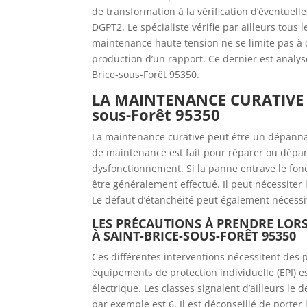
de transformation à la vérification d’éventuel
DGPT2. Le spécialiste vérifie par ailleurs tou
maintenance haute tension ne se limite pas à ces 
production d’un rapport. Ce dernier est analys
Brice-sous-Forêt 95350.
LA MAINTENANCE CURATIVE 
sous-Forêt 95350
La maintenance curative peut être un dépannag
de maintenance est fait pour réparer ou dépa
dysfonctionnement. Si la panne entrave le f
être généralement effectué. Il peut nécessiter
Le défaut d’étanchéité peut également nécessit
LES PRÉCAUTIONS À PRENDRE LOR
À SAINT-BRICE-SOUS-FORÊT 95350
Ces différentes interventions nécessitent des p
équipements de protection individuelle (EPI) est
électrique. Les classes signalent d’ailleurs le 
par exemple est 6. Il est déconseillé de porter