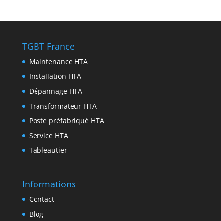
p
a
n
b
t
n
r
m
g
o
t
k
i
e
o
e
e
n
TGBT France
r
k
r
d
t
Maintenance HTA
I
Installation HTA
n
Dépannage HTA
Transformateur HTA
Poste préfabriqué HTA
Service HTA
Tableautier
Informations
Contact
Blog