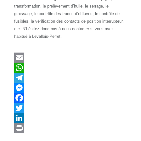
transformation, le prélèvement d’huile, le serrage, le
graissage, le contrôle des traces d’effluves, le contrôle de
fusibles, la vérification des contacts de position interrupteur,
etc. N’hésitez donc pas à nous contacter si vous avez
habitué à Levallois-Perret.
E
m
W
a
h
T
i
a
e
M
l
t
l
e
F
s
e
s
a
T
A
g
s
c
w
L
p
r
e
e
i
i
P