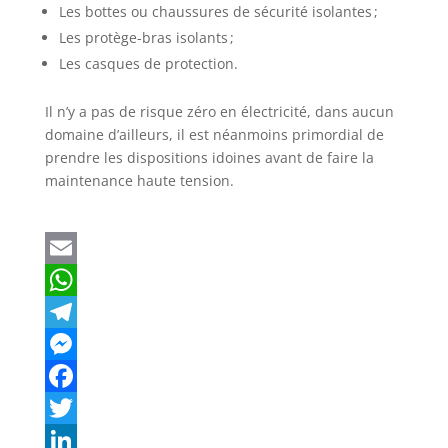
Les bottes ou chaussures de sécurité isolantes ;
Les protège-bras isolants ;
Les casques de protection.
Il n’y a pas de risque zéro en électricité, dans aucun
domaine d’ailleurs, il est néanmoins primordial de
prendre les dispositions idoines avant de faire la
maintenance haute tension.
E
m
W
a
h
T
i
a
e
M
l
t
l
e
F
s
e
s
a
T