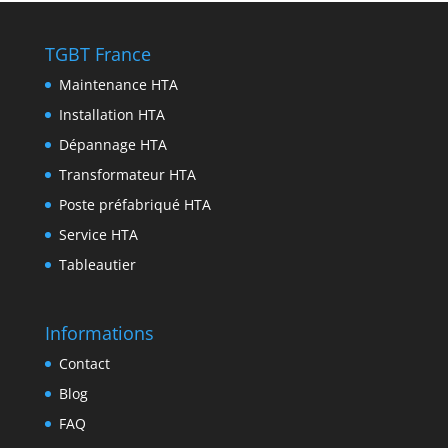
m
g
o
t
k
i
e
o
e
e
n
TGBT France
r
k
r
d
t
Maintenance HTA
I
Installation HTA
n
Dépannage HTA
Transformateur HTA
Poste préfabriqué HTA
Service HTA
Tableautier
Informations
Contact
Blog
FAQ