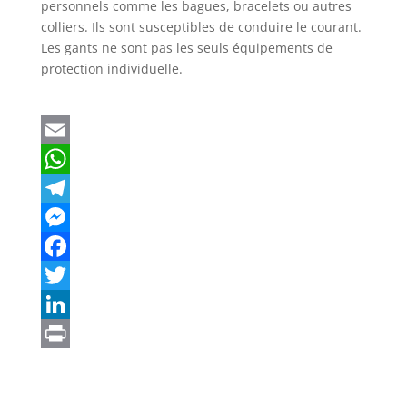
personnels comme les bagues, bracelets ou autres
colliers. Ils sont susceptibles de conduire le courant.
Les gants ne sont pas les seuls équipements de
protection individuelle.
E
m
W
a
h
T
i
a
e
M
l
t
l
e
F
s
e
s
a
T
A
g
s
c
w
L
p
r
e
e
i
i
P
p
a
n
b
t
n
r