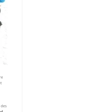
re
et
n des
nd