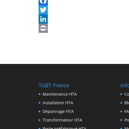
TGBT France
Inf
Maintenance HTA
Co
Installation HTA
Bl
Dépannage HTA
F
Transformateur HTA
Po
Poste préfabriqué HTA
Me