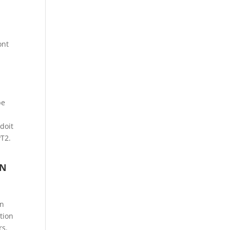
ont
pe
doit
PT2.
ON
on
ction
rs.