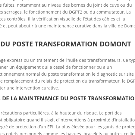
les fuites, notamment au niveau des bornes du joint de cuve ou du
s les serrages, le fonctionnement du DGPT2 ou du commutateur. La
contrôles, il la vérification visuelle de l’état des câbles et la
sé et peut aboutir à une maintenance curative dans la ville de Dom
E DU POSTE TRANSFORMATION DOMONT
e express ou un traitement de l’huile des transformateurs. Ce ty
nner un équipement qui a cessé de fonctionner ou a un
ctionnement normal du poste transformation le diagnostic sur site 
 le remplacement du relais de protection du transformateur, le DG
er une intervention curative.
S DE LA MAINTENANCE DU POSTE TRANSFORMATI
récautions particulières, à la hauteur du risque. Le port des
 obligatoire quand il s’agit d’interventions à proximité d’installati
degré de protection d’un EPI. La plus élevée pour les gants de prote
 les objets personnels comme les bagues, bracelets ou autres collie