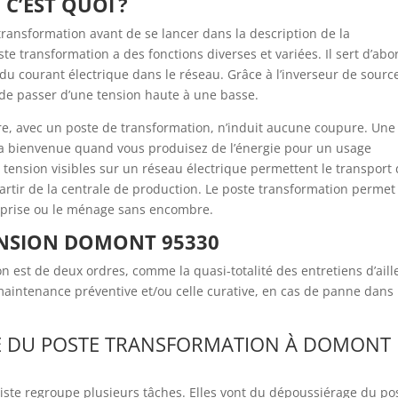
C’EST QUOI ?
 transformation avant de se lancer dans la description de la
e transformation a des fonctions diverses et variées. Il sert d’abo
 du courant électrique dans le réseau. Grâce à l’inverseur de sourc
 de passer d’une tension haute à une basse.
tre, avec un poste de transformation, n’induit aucune coupure. Une
 la bienvenue quand vous produisez de l’énergie pour un usage
 tension visibles sur un réseau électrique permettent le transport
partir de la centrale de production. Le poste transformation permet
reprise ou le ménage sans encombre.
ENSION DOMONT 95330
est de deux ordres, comme la quasi-totalité des entretiens d’aill
a maintenance préventive et/ou celle curative, en cas de panne dans 
E DU POSTE TRANSFORMATION À DOMONT
ste regroupe plusieurs tâches. Elles vont du dépoussiérage du po