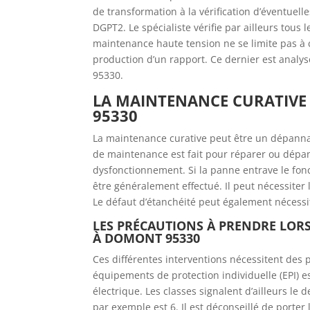
de transformation à la vérification d’éventuel
DGPT2. Le spécialiste vérifie par ailleurs tou
maintenance haute tension ne se limite pas à ces 
production d’un rapport. Ce dernier est analy
95330.
LA MAINTENANCE CURATIV
95330
La maintenance curative peut être un dépannag
de maintenance est fait pour réparer ou dépa
dysfonctionnement. Si la panne entrave le fon
être généralement effectué. Il peut nécessiter
Le défaut d’étanchéité peut également nécessit
LES PRÉCAUTIONS À PRENDRE LOR
À DOMONT 95330
Ces différentes interventions nécessitent des p
équipements de protection individuelle (EPI) est
électrique. Les classes signalent d’ailleurs le 
par exemple est 6. Il est déconseillé de porter