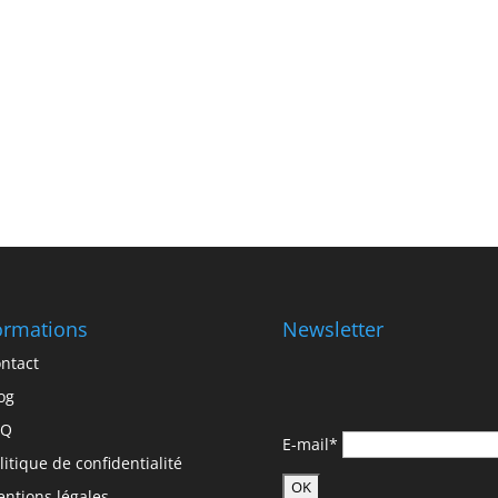
ormations
Newsletter
ntact
og
AQ
E-mail*
litique de confidentialité
ntions légales