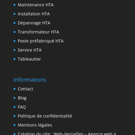
r
k
r
d
t
Maintenance HTA
I
Installation HTA
n
Dépannage HTA
Transformateur HTA
Poste préfabriqué HTA
Service HTA
Tableautier
Informations
Contact
Blog
FAQ
Politique de confidentialité
Mentions légales
Création du site : Web-Versailles – Agence web à