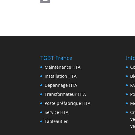
TGBT France
Inf
Maintenance HTA
Co
Installation HTA
Bl
Dépannage HTA
F
Transformateur HTA
Po
Poste préfabriqué HTA
Me
Service HTA
Cr
Ve
Tableautier
Ve