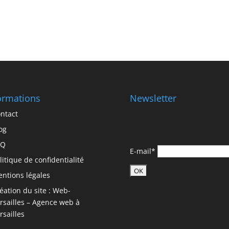
ormations
Newsletter
ntact
og
AQ
E-mail*
litique de confidentialité
ntions légales
éation du site : Web-
rsailles – Agence web à
rsailles