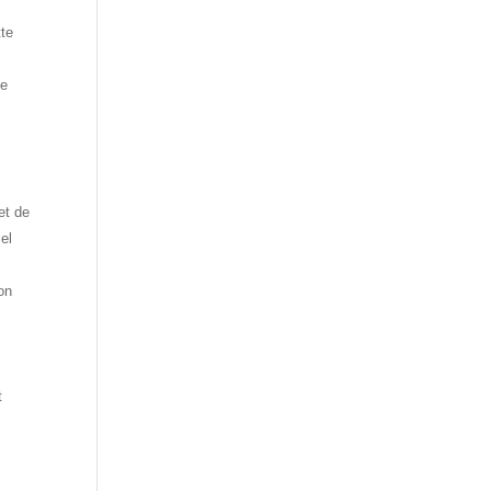
tte
de
et de
el
on
t