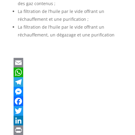
des gaz contenus ;
La filtration de l’huile par le vide offrant un
réchauffement et une purification ;
La filtration de l’huile par le vide offrant un
réchauffement, un dégazage et une purification
E
m
W
a
h
T
i
a
e
M
l
t
l
e
F
s
e
s
a
T
A
g
s
c
w
L