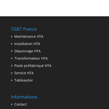
p
r
e
e
i
i
P
p
a
n
b
t
n
r
m
g
o
t
k
i
e
o
e
e
n
TGBT France
r
k
r
d
t
Maintenance HTA
I
Installation HTA
n
Dépannage HTA
Transformateur HTA
Poste préfabriqué HTA
Service HTA
Tableautier
Informations
Contact