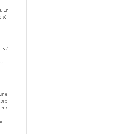
s. En
cité
nts à
le
 une
core
teur.
ur