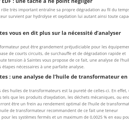
 EDF : une tâche à ne point négliger
e rôle très important entraîne sa propre dégradation au fil du temp
ateur survient par hydrolyse et oxydation lui autant ainsi toute capa
s vous en dit plus sur la nécessité d’analyser
nsformateur peut être grandement préjudiciable pour les équipeme
 base de courts circuits, de surchauffe et de dégradation rapide et
te tension à Saintes vous propose de ce fait, une analyse de l’hui
s étapes nécessaires à une parfaite analyse.
es : une analyse de l’huile de transformateur en
 des huiles de transformateurs est la pureté de celles-ci. En effet,
 tels que les produits d’oxydation, les déchets mécaniques, ou en
ourront être un frein au rendement optimal de l’huile de transforma
 l’huile de transformateur recommandent de ce fait une teneur
% pour les systèmes fermés et un maximum de 0,0025 % en eau po