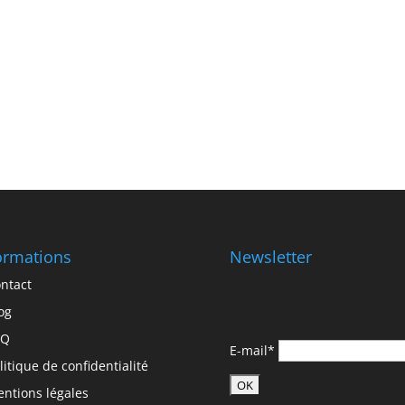
ormations
Newsletter
ntact
og
AQ
E-mail*
litique de confidentialité
ntions légales