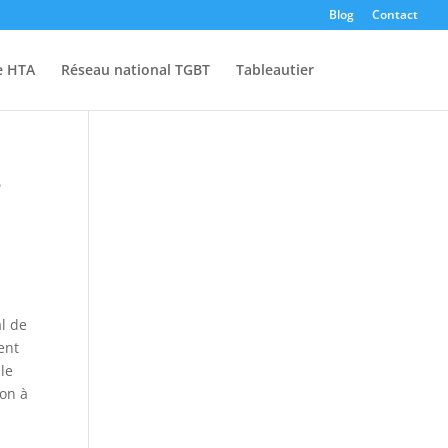
Blog
Contact
e HTA
Réseau national TGBT
Tableautier
e
al de
ent
ile
ion à