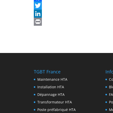
TGBT France
Inf
Maintenance HTA
Co
Installation HTA
Bl
Dépannage HTA
F
Transformateur HTA
Po
Poste préfabriqué HTA
Me