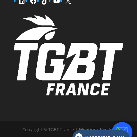
LinkedIn
Facebook
TikTok
YouTube
X
Copyright © TGBT France |
Mentions légales