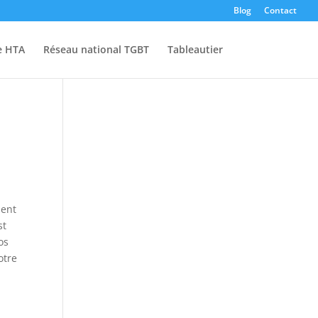
Blog
Contact
e HTA
Réseau national TGBT
Tableautier
ment
st
os
otre