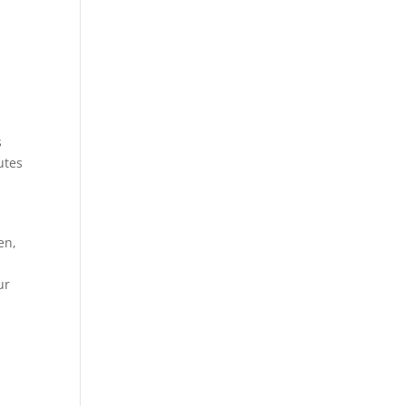
s
utes
en,
ur