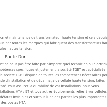
lation et maintenance de transformateur haute tension et cela depui
onnus par toutes les marques qui fabriquent des transformateurs ha
lules hautes tension.
) – Bar-le-Duc
nt ne peut pas être faite par n’importe quel technicien ou électrici
pétences spécifiques et justement la société TGBT est spécialisée
et la société TGBT dispose de toutes les compétences nécessaires po
de d’installation et de dépannage de cellule haute tension, faites
é. Pour assurer la durabilité de vos installations, nous vous
stallations HTA / BT et tous autres équipements reliés à vos cellules
 défauts invisibles et surtout l’une des parties les plus importantes
s des postes HTA.