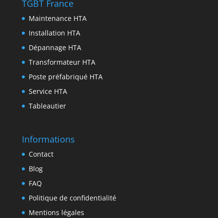
TGBT France
r
k
r
d
t
Maintenance HTA
I
Installation HTA
n
Dépannage HTA
Transformateur HTA
Poste préfabriqué HTA
Service HTA
Tableautier
Informations
Contact
Blog
FAQ
Politique de confidentialité
Mentions légales