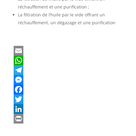
réchauffement et une purification ;
La filtration de l’huile par le vide offrant un
réchauffement, un dégazage et une purification
E
m
W
a
h
T
i
a
e
M
l
t
l
e
F
s
e
s
a
T
A
g
s
c
w
L
p
r
e
e
i
i
P