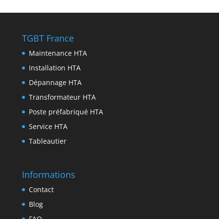
p
a
n
b
t
n
r
m
g
o
t
k
i
e
o
e
e
n
TGBT France
r
k
r
d
t
Maintenance HTA
I
Installation HTA
n
Dépannage HTA
Transformateur HTA
Poste préfabriqué HTA
Service HTA
Tableautier
Informations
Contact
Blog
FAQ