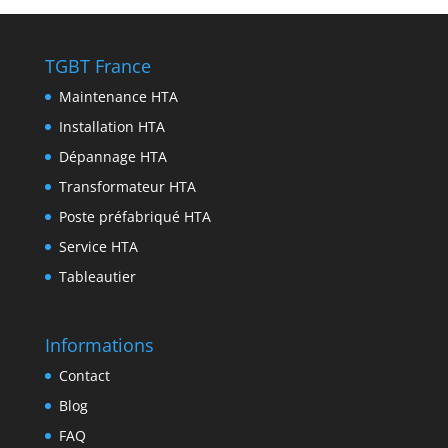
m
g
o
t
k
i
e
o
e
e
n
TGBT France
r
k
r
d
t
Maintenance HTA
I
Installation HTA
n
Dépannage HTA
Transformateur HTA
Poste préfabriqué HTA
Service HTA
Tableautier
Informations
Contact
Blog
FAQ