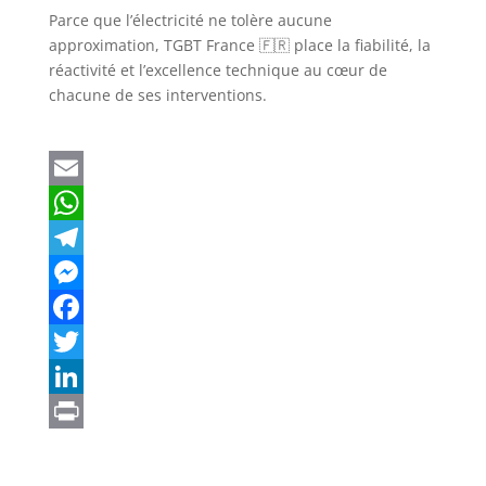
Parce que l’électricité ne tolère aucune
approximation, TGBT France 🇫🇷 place la fiabilité, la
réactivité et l’excellence technique au cœur de
chacune de ses interventions.
E
m
W
a
h
T
i
a
e
M
l
t
l
e
F
s
e
s
a
T
A
g
s
c
w
L
p
r
e
e
i
i
P
p
a
n
b
t
n
r