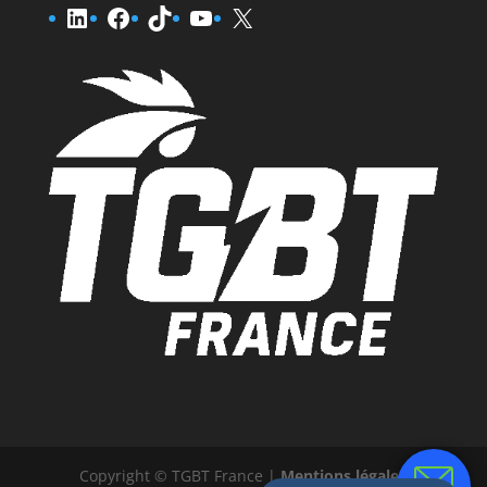
LinkedIn
Facebook
TikTok
YouTube
X
Copyright © TGBT France |
Mentions légales