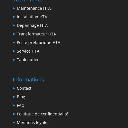
r
k
r
d
t
Maintenance HTA
I
Installation HTA
n
Dépannage HTA
Transformateur HTA
Poste préfabriqué HTA
Service HTA
Tableautier
Informations
Contact
Blog
FAQ
Politique de confidentialité
Mentions légales