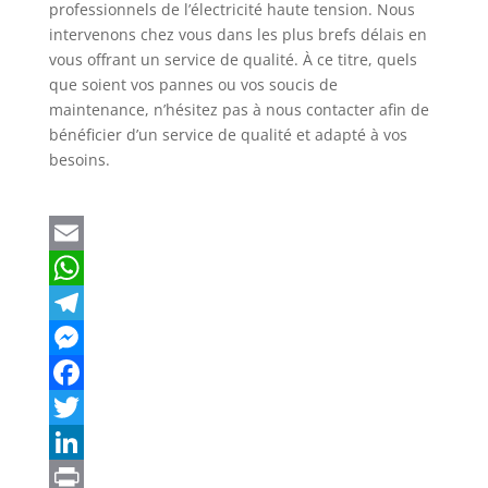
professionnels de l’électricité haute tension. Nous
intervenons chez vous dans les plus brefs délais en
vous offrant un service de qualité. À ce titre, quels
que soient vos pannes ou vos soucis de
maintenance, n’hésitez pas à nous contacter afin de
bénéficier d’un service de qualité et adapté à vos
besoins.
E
m
W
a
h
T
i
a
e
M
l
t
l
e
F
s
e
s
a
T
A
g
s
c
w
L