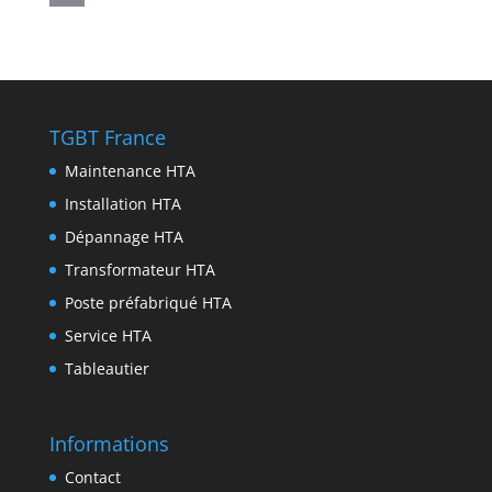
p
r
e
e
i
i
P
p
a
n
b
t
n
r
m
g
o
t
k
i
e
o
e
e
n
TGBT France
r
k
r
d
t
Maintenance HTA
I
Installation HTA
n
Dépannage HTA
Transformateur HTA
Poste préfabriqué HTA
Service HTA
Tableautier
Informations
Contact