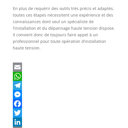
En plus de requérir des outils très précis et adaptés,
toutes ces étapes nécessitent une expérience et des
connaissances dont seul un spécialiste de
l’installation et du dépannage haute tension dispose.
Il convient donc de toujours faire appel à un
professionnel pour toute opération d’installation
haute tension.
E
m
W
a
h
T
i
a
e
M
l
t
l
e
F
s
e
s
a
T