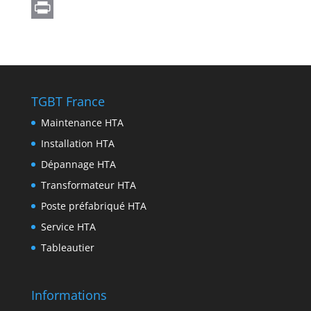
A
g
s
c
w
L
p
r
e
e
i
i
P
p
a
n
b
t
n
r
m
g
o
t
k
i
e
o
e
e
n
TGBT France
r
k
r
d
t
Maintenance HTA
I
Installation HTA
n
Dépannage HTA
Transformateur HTA
Poste préfabriqué HTA
Service HTA
Tableautier
Informations