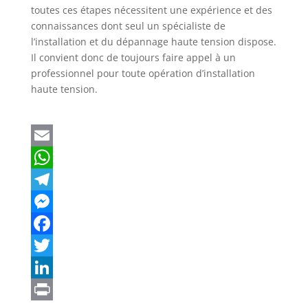
toutes ces étapes nécessitent une expérience et des
connaissances dont seul un spécialiste de
l’installation et du dépannage haute tension dispose.
Il convient donc de toujours faire appel à un
professionnel pour toute opération d’installation
haute tension.
E
m
W
a
h
T
i
a
e
M
l
t
l
e
F
s
e
s
a
T
A
g
s
c
w
L