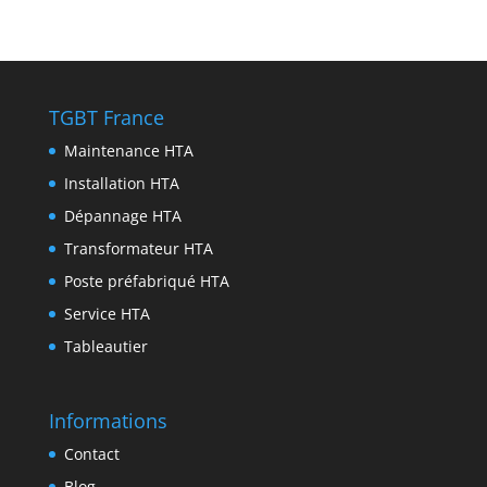
p
r
e
e
i
i
P
p
a
n
b
t
n
r
m
g
o
t
k
i
e
o
e
e
n
TGBT France
r
k
r
d
t
Maintenance HTA
I
Installation HTA
n
Dépannage HTA
Transformateur HTA
Poste préfabriqué HTA
Service HTA
Tableautier
Informations
Contact
Blog