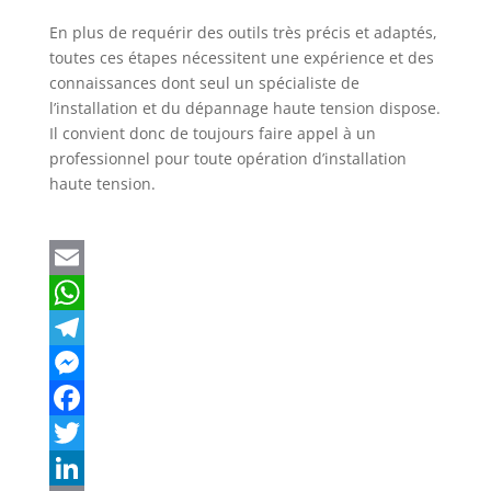
En plus de requérir des outils très précis et adaptés,
toutes ces étapes nécessitent une expérience et des
connaissances dont seul un spécialiste de
l’installation et du dépannage haute tension dispose.
Il convient donc de toujours faire appel à un
professionnel pour toute opération d’installation
haute tension.
E
m
W
a
h
T
i
a
e
M
l
t
l
e
F
s
e
s
a
T