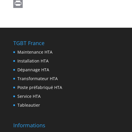
A
g
s
c
w
L
p
r
e
e
i
i
P
p
a
n
b
t
n
r
m
g
o
t
k
i
e
o
e
e
n
TGBT France
r
k
r
d
t
Maintenance HTA
I
Installation HTA
n
Dépannage HTA
Transformateur HTA
Poste préfabriqué HTA
Service HTA
Tableautier
Informations