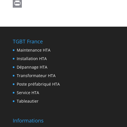
A
g
s
c
w
L
p
r
e
e
i
i
P
p
a
n
b
t
n
r
m
g
o
t
k
i
e
o
e
e
n
TGBT France
r
k
r
d
t
Maintenance HTA
I
Installation HTA
n
Dépannage HTA
Transformateur HTA
Poste préfabriqué HTA
Service HTA
Tableautier
Informations