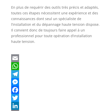
En plus de requérir des outils très précis et adaptés,
toutes ces étapes nécessitent une expérience et des
connaissances dont seul un spécialiste de
l’installation et du dépannage haute tension dispose.
Il convient donc de toujours faire appel à un
professionnel pour toute opération d’installation
haute tension.
E
m
W
a
h
T
i
a
e
M
l
t
l
e
F
s
e
s
a
T