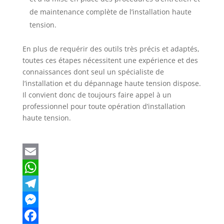
de maintenance complète de l’installation haute
tension.
En plus de requérir des outils très précis et adaptés,
toutes ces étapes nécessitent une expérience et des
connaissances dont seul un spécialiste de
l’installation et du dépannage haute tension dispose.
Il convient donc de toujours faire appel à un
professionnel pour toute opération d’installation
haute tension.
E
m
W
a
h
T
i
a
e
M