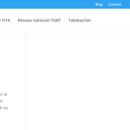
Blog
Contact
e HTA
Réseau national TGBT
Tableautier
t la
l.
té ou