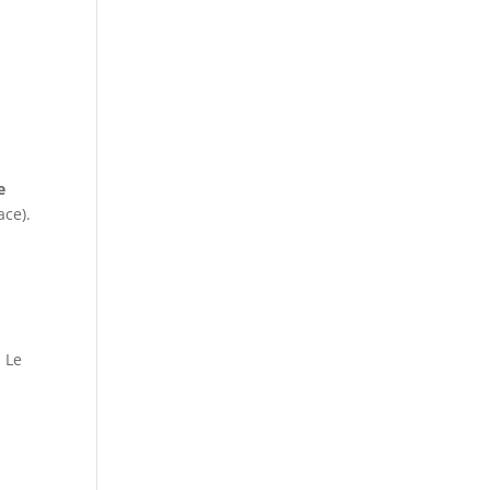
e
ace).
. Le