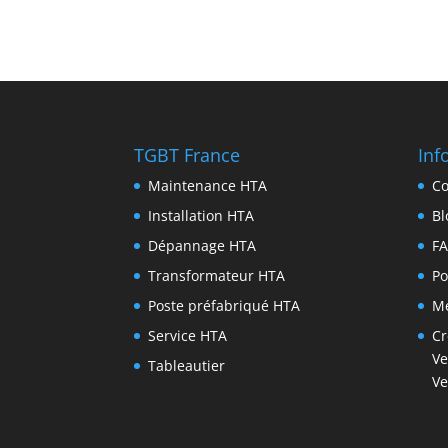
TGBT France
Inf
Maintenance HTA
Co
Installation HTA
Bl
Dépannage HTA
F
Transformateur HTA
Po
Poste préfabriqué HTA
Me
Service HTA
Cr
Ve
Tableautier
Ve