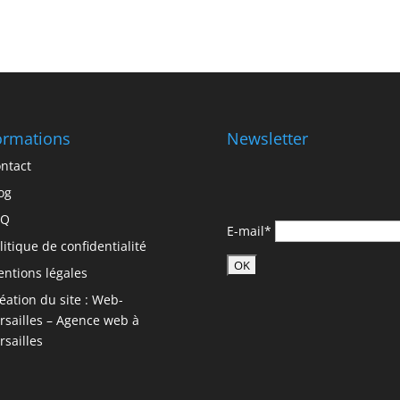
ormations
Newsletter
ntact
og
AQ
E-mail*
litique de confidentialité
ntions légales
éation du site : Web-
rsailles – Agence web à
rsailles