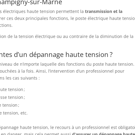
hampigny-sur-Marne
s électriques haute tension permettent la
transmission et la
rer ces deux principales fonctions, le poste électrique haute tensi
tions.
lévation de la tension électrique ou au contraire de la diminution de la
entes d’un dépannage haute tension ?
veau de n’importe laquelle des fonctions du poste haute tension. 
ouchées à la fois. Ainsi, l’intervention d’un professionnel pour
s les cas suivants :
ute tension ;
sse tension ;
 tension ;
 tension, etc.
dépannage haute tension, le recours à un professionnel est obligato
 en danger, mais cela permet aussi
d’assurer un dépannage haut