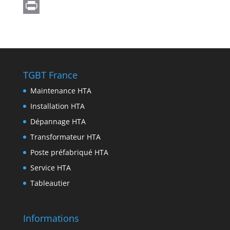
A
g
s
c
w
L
p
r
e
e
i
i
P
p
a
n
b
t
n
r
m
g
o
t
k
i
e
o
e
e
n
TGBT France
r
k
r
d
t
Maintenance HTA
I
Installation HTA
n
Dépannage HTA
Transformateur HTA
Poste préfabriqué HTA
Service HTA
Tableautier
Informations