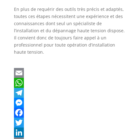
En plus de requérir des outils très précis et adaptés,
toutes ces étapes nécessitent une expérience et des
connaissances dont seul un spécialiste de
l’installation et du dépannage haute tension dispose.
Il convient donc de toujours faire appel à un
professionnel pour toute opération d’installation
haute tension.
E
m
W
a
h
T
i
a
e
M
l
t
l
e
F
s
e
s
a
T