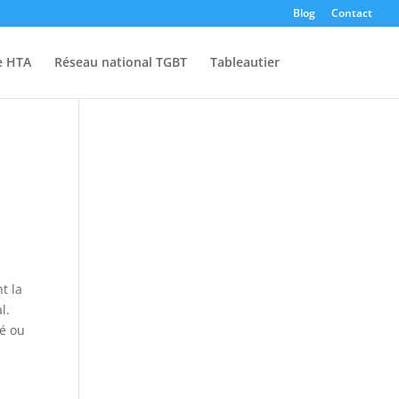
Blog
Contact
e HTA
Réseau national TGBT
Tableautier
t la
l.
té ou