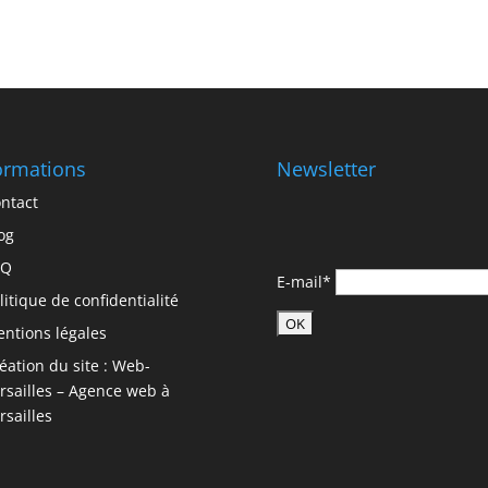
ormations
Newsletter
ntact
og
AQ
E-mail*
litique de confidentialité
ntions légales
éation du site : Web-
rsailles – Agence web à
rsailles