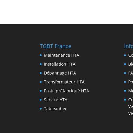
TGBT France
Inf
Maintenance HTA
Co
Installation HTA
Bl
Dépannage HTA
F
Transformateur HTA
Po
Poste préfabriqué HTA
Me
Service HTA
Cr
Ve
Tableautier
Ve