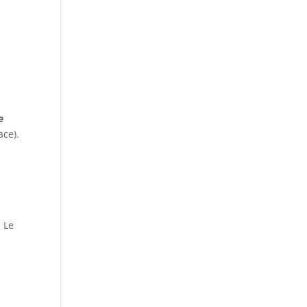
e
ace).
. Le