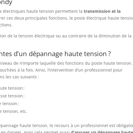
ondy
s électriques haute tension permettent la
transmission et la
rer ces deux principales fonctions, le poste électrique haute tensi
tions.
lévation de la tension électrique ou au contraire de la diminution de la
entes d’un dépannage haute tension ?
veau de n’importe laquelle des fonctions du poste haute tension. 
ouchées à la fois. Ainsi, l’intervention d’un professionnel pour
s les cas suivants :
ute tension ;
sse tension ;
 tension ;
 tension, etc.
dépannage haute tension, le recours à un professionnel est obligato
 en danger, mais cela permet aussi
d’assurer un dépannage haut