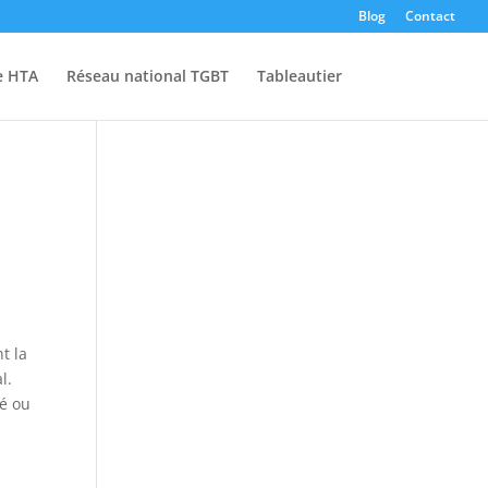
Blog
Contact
e HTA
Réseau national TGBT
Tableautier
t la
l.
té ou