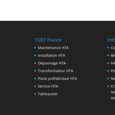
TGBT France
Inf
Maintenance HTA
Co
Installation HTA
Bl
Dépannage HTA
F
Transformateur HTA
Po
Poste préfabriqué HTA
Me
Service HTA
Cr
Ve
Tableautier
Ve