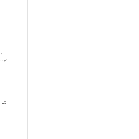
e
ace).
. Le