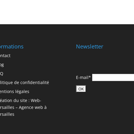
ormations
Newsletter
ntact
og
AQ
E-mail*
litique de confidentialité
ntions légales
éation du site : Web-
rsailles – Agence web à
rsailles