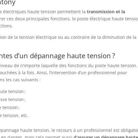
ntony
s électriques haute tension permettent la
transmission et la
rer ces deux principales fonctions, le poste électrique haute tensi
tions.
lévation de la tension électrique ou au contraire de la diminution de la
entes d’un dépannage haute tension ?
veau de n’importe laquelle des fonctions du poste haute tension. 
ouchées à la fois. Ainsi, l’intervention d’un professionnel pour
s les cas suivants :
ute tension ;
sse tension ;
 tension ;
 tension, etc.
dépannage haute tension, le recours à un professionnel est obligato
 en danger, mais cela permet aussi
d’assurer un dépannage haut