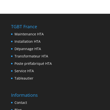
p
r
e
e
i
i
P
p
a
n
b
t
n
r
m
g
o
t
k
i
e
o
e
e
n
TGBT France
r
k
r
d
t
Maintenance HTA
I
Installation HTA
n
Dépannage HTA
Transformateur HTA
Poste préfabriqué HTA
Service HTA
Tableautier
Informations
Contact
Blog