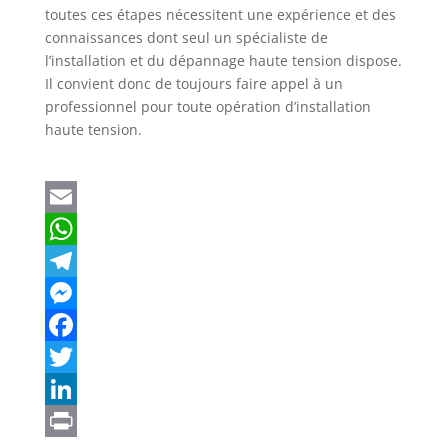
toutes ces étapes nécessitent une expérience et des
connaissances dont seul un spécialiste de
l’installation et du dépannage haute tension dispose.
Il convient donc de toujours faire appel à un
professionnel pour toute opération d’installation
haute tension.
E
m
W
a
h
T
i
a
e
M
l
t
l
e
F
s
e
s
a
T
A
g
s
c
w
L