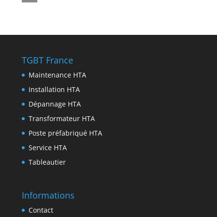
p
r
e
e
i
i
P
p
a
n
b
t
n
r
m
g
o
t
k
i
e
o
e
e
n
TGBT France
r
k
r
d
t
Maintenance HTA
I
Installation HTA
n
Dépannage HTA
Transformateur HTA
Poste préfabriqué HTA
Service HTA
Tableautier
Informations
Contact