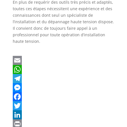
En plus de requérir des outils très précis et adaptés,
toutes ces étapes nécessitent une expérience et des
connaissances dont seul un spécialiste de
l’installation et du dépannage haute tension dispose.
Il convient donc de toujours faire appel à un
professionnel pour toute opération d’installation
haute tension.
E
m
W
a
h
T
i
a
e
M
l
t
l
e
F
s
e
s
a
T
A
g
s
c
w
L