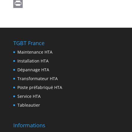
A
g
s
c
w
L
p
r
e
e
i
i
P
p
a
n
b
t
n
r
m
g
o
t
k
i
e
o
e
e
n
TGBT France
r
k
r
d
t
Maintenance HTA
I
Installation HTA
n
Dépannage HTA
Transformateur HTA
Poste préfabriqué HTA
Service HTA
Tableautier
Informations