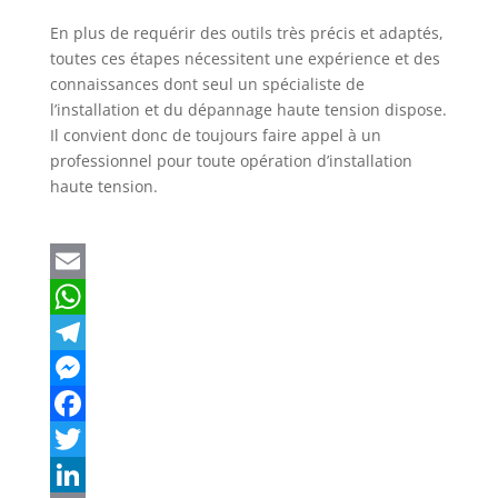
En plus de requérir des outils très précis et adaptés,
toutes ces étapes nécessitent une expérience et des
connaissances dont seul un spécialiste de
l’installation et du dépannage haute tension dispose.
Il convient donc de toujours faire appel à un
professionnel pour toute opération d’installation
haute tension.
E
m
W
a
h
T
i
a
e
M
l
t
l
e
F
s
e
s
a
T