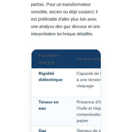
parfois. Pour un transformateur
sensible, ancien ou déjà suspect, il
est préférable d’aller plus loin avec
une analyse des gaz dissous et une
interprétation technique détaillée.
Paramètre
Ce que cela indique
analysé
Rigidité
Capacité de l’huile à résister
diélectrique
à une tension électrique sans
claquage
Teneur en
Présence d’humidité dans
eau
l’huile et risque de
contamination des isolants
papier
Gaz
Signaux de surchauffe,