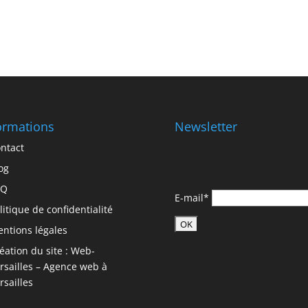
ormations
Newsletter
ntact
og
AQ
E-mail*
litique de confidentialité
ntions légales
éation du site : Web-
rsailles – Agence web à
rsailles