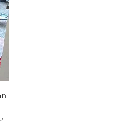
on
us