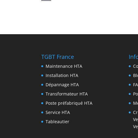
TGBT France
Inf
Maintenance HTA
Co
Installation HTA
Bl
Dépannage HTA
F
Transformateur HTA
Po
Poste préfabriqué HTA
Me
Service HTA
Cr
Ve
Tableautier
Ve