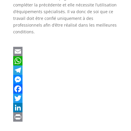
compléter la précédente et elle nécessite l’utilisation
d’équipements spécialisés. Il va donc de soi que ce
travail doit être confié uniquement à des
professionnels afin d’être réalisé dans les meilleures
conditions.
E
m
W
a
h
T
i
a
e
M
l
t
l
e
F
s
e
s
a
T
A
g
s
c
w
L
p
r
e
e
i
i
P