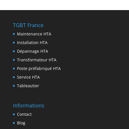
p
a
n
b
t
n
r
m
g
o
t
k
i
e
o
e
e
n
TGBT France
r
k
r
d
t
Maintenance HTA
I
Installation HTA
n
Dépannage HTA
Transformateur HTA
Poste préfabriqué HTA
Service HTA
Tableautier
Informations
Contact
Blog