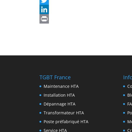
TGBT France
Inf
Maintenance HTA
Co
Installation HTA
Bl
Dépannage HTA
F
Transformateur HTA
Po
Poste préfabriqué HTA
Me
Service HTA
Cr