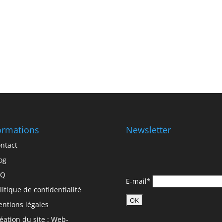
ormations
Newsletter
ntact
og
AQ
E-mail*
litique de confidentialité
ntions légales
éation du site : Web-