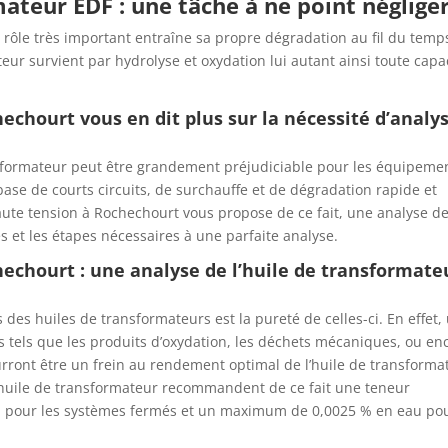
mateur EDF : une tâche à ne point néglige
e rôle très important entraîne sa propre dégradation au fil du temp
ateur survient par hydrolyse et oxydation lui autant ainsi toute capa
chourt vous en dit plus sur la nécessité d’analy
nsformateur peut être grandement préjudiciable pour les équipeme
 base de courts circuits, de surchauffe et de dégradation rapide et
ute tension à Rochechourt vous propose de ce fait, une analyse d
s et les étapes nécessaires à une parfaite analyse.
chourt : une analyse de l’huile de transformate
 des huiles de transformateurs est la pureté de celles-ci. En effet,
 tels que les produits d’oxydation, les déchets mécaniques, ou en
ourront être un frein au rendement optimal de l’huile de transforma
 l’huile de transformateur recommandent de ce fait une teneur
% pour les systèmes fermés et un maximum de 0,0025 % en eau po