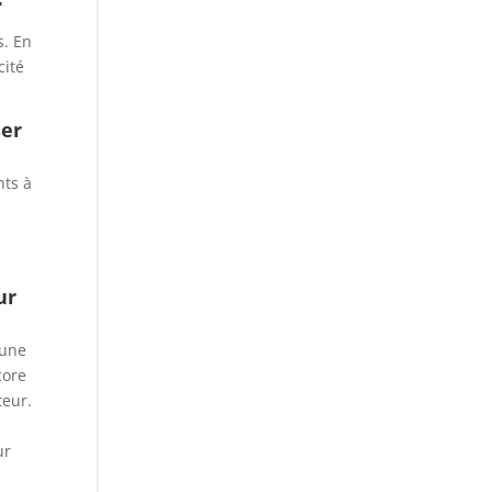
r
s. En
cité
ser
nts à
e
ur
 une
core
teur.
ur