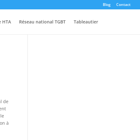
Blog
Contact
e HTA
Réseau national TGBT
Tableautier
al de
ent
ile
ion à