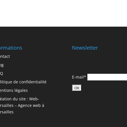
ormations
Newsletter
ntact
og
AQ
E-mail*
litique de confidentialité
ntions légales
éation du site : Web-
rsailles – Agence web à
rsailles