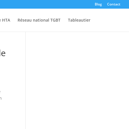
Blog
Contact
e HTA
Réseau national TGBT
Tableautier
de
a
e
n