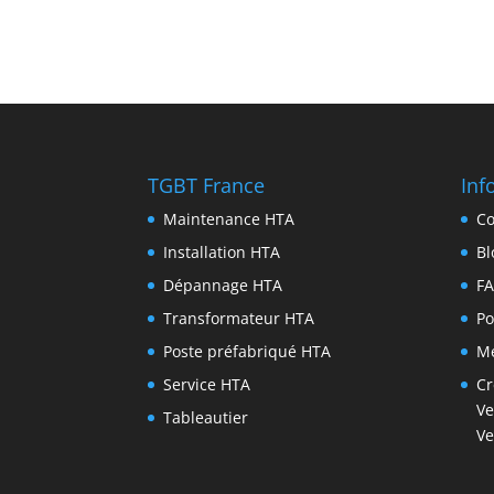
TGBT France
Inf
Maintenance HTA
Co
Installation HTA
Bl
Dépannage HTA
F
Transformateur HTA
Po
Poste préfabriqué HTA
Me
Service HTA
Cr
Ve
Tableautier
Ve