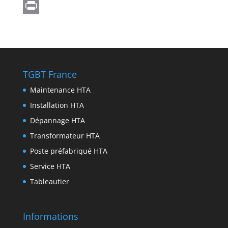
A
g
s
c
w
L
p
r
e
e
i
i
P
p
a
n
b
t
n
r
m
g
o
t
k
i
e
o
e
e
n
TGBT France
r
k
r
d
t
Maintenance HTA
I
Installation HTA
n
Dépannage HTA
Transformateur HTA
Poste préfabriqué HTA
Service HTA
Tableautier
Informations