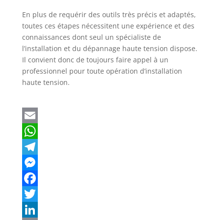
En plus de requérir des outils très précis et adaptés,
toutes ces étapes nécessitent une expérience et des
connaissances dont seul un spécialiste de
l’installation et du dépannage haute tension dispose.
Il convient donc de toujours faire appel à un
professionnel pour toute opération d’installation
haute tension.
E
m
W
a
h
T
i
a
e
M
l
t
l
e
F
s
e
s
a
T